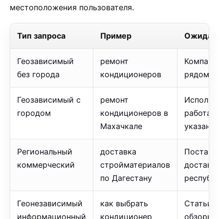
местоположения пользователя.
Тип запроса
Пример
Ожидаем
Геозависимый
ремонт
Компани
без города
кондиционеров
рядом с
Геозависимый с
ремонт
Исполни
городом
кондиционеров в
работаю
Махачкале
указанн
Региональный
доставка
Поставщ
коммерческий
стройматериалов
доставк
по Дагестану
республ
Геонезависимый
как выбрать
Статьи, 
информационный
кондиционер
обзоры