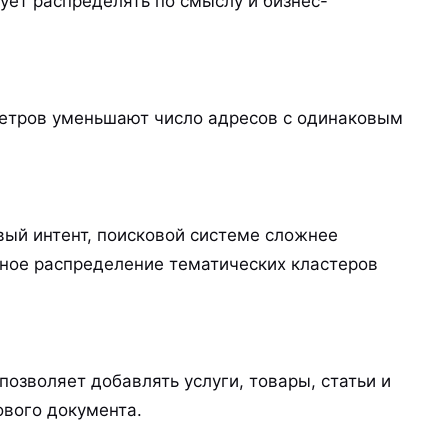
ует распределять по смыслу и бизнес-
аметров уменьшают число адресов с одинаковым
вый интент, поисковой системе сложнее
ное распределение тематических кластеров
озволяет добавлять услуги, товары, статьи и
ового документа.